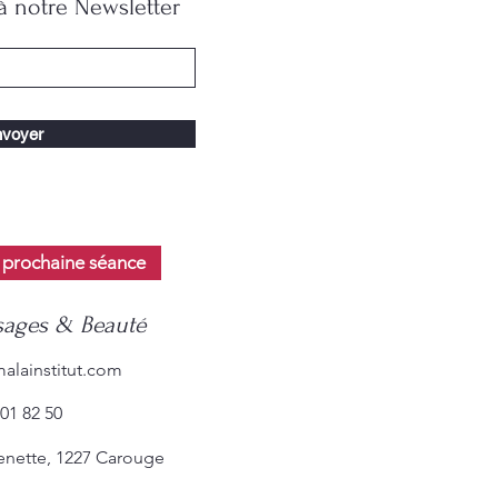
 notre Newsletter
voyer
 prochaine séance
ages & Beauté
alainstitut.com
01 82 50
tenette, 1227 Carouge