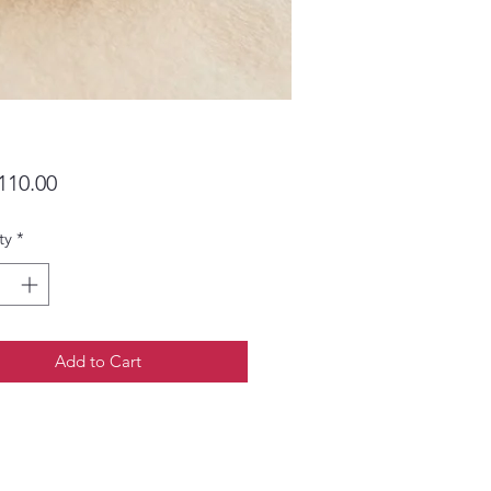
Price
110.00
ty
*
Add to Cart