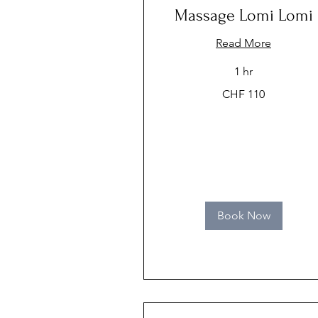
Massage Lomi Lomi
Read More
1 hr
110
CHF 110
Swiss
francs
Book Now