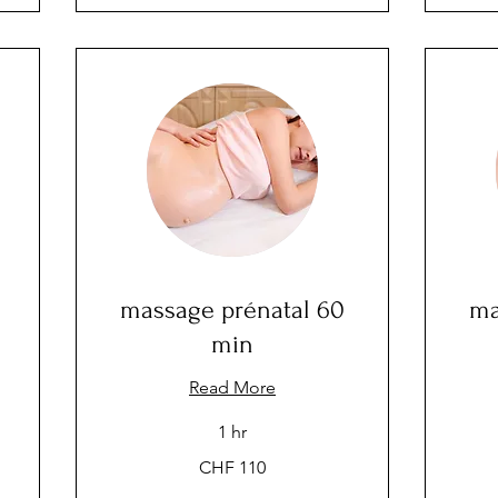
massage prénatal 60
ma
min
Read More
1 hr
110
170
CHF 110
Swiss
Swiss
francs
francs