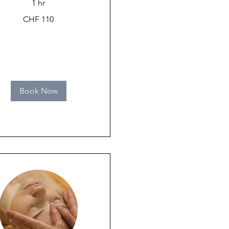
1 hr
CHF 110
Book Now