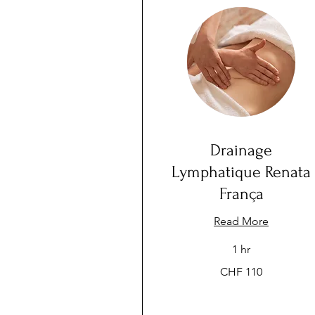
Drainage
Lymphatique Renata
França
Read More
1 hr
110
CHF 110
Swiss
francs