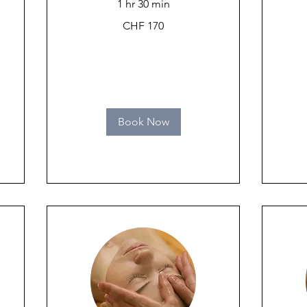
1 hr 30 min
170
110
CHF 170
Swiss
Swiss
francs
francs
Book Now