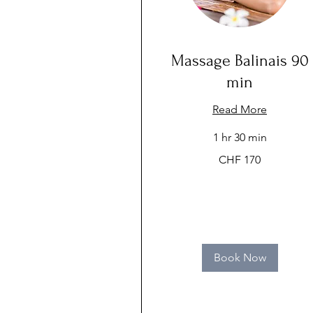
Massage Balinais 90
min
Read More
1 hr 30 min
170
CHF 170
Swiss
francs
Book Now