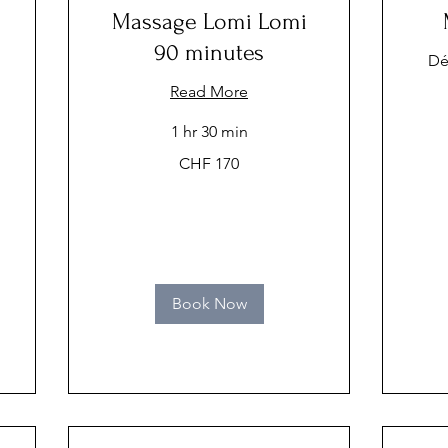
Massage Lomi Lomi
90 minutes
Déc
Read More
1 hr 30 min
170
CHF 170
Swiss
francs
110
Swiss
francs
Book Now