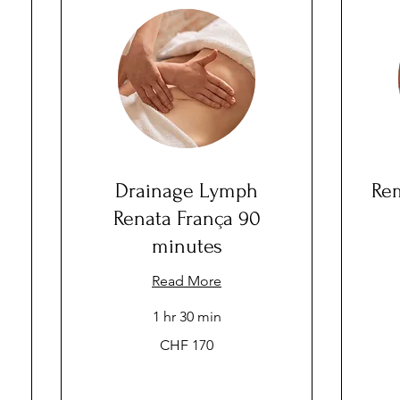
Drainage Lymph
Re
Renata França 90
minutes
Read More
140
1 hr 30 min
Swiss
francs
170
CHF 170
Swiss
francs