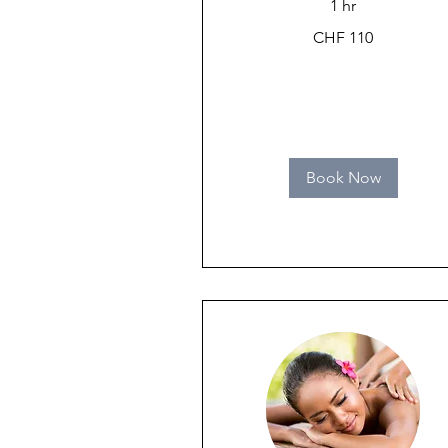
1 hr
110
CHF 110
Swiss
francs
Book Now