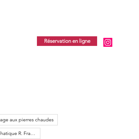
Réservation en ligne
age aux pierres chaudes
Drainage lymphatique R. França