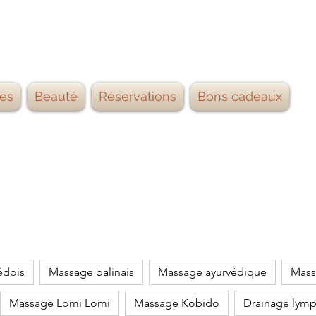
es
Beauté
Réservations
Bons cadeaux
édois
Massage balinais
Massage ayurvédique
Mass
Massage Lomi Lomi
Massage Kobido