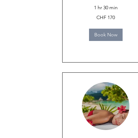
1 hr 30 min
170
CHF 170
Swiss
francs
Book Now