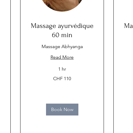
Massage ayurvédique
Ma
60 min
Massage Abhyanga
Read More
1 hr
110
170
CHF 110
Swiss
Swiss
francs
francs
Book Now